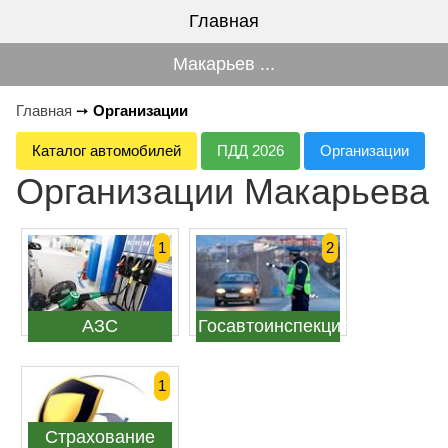
Главная
Макарьев ...
Главная
➙
Организации
Каталог автомобилей
ПДД 2026
Организации
Организации Макарьева
1
2
АЗС
Госавтоинспекция
1
Страхование